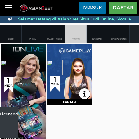
Beranda
MASUK
DAFTAR
Selamat Datang di Asian2Bet Situs Judi Online, Slots, Poke
Sports
BARU
PROMO
Live Casino
BARU
SICBO
WHEEL
DRAGON TIGER
FANTAN
BLACKJACK
SPECIAL GAMES
IDNPoker
BARU
Meja
Min
Max
Meja
Min
Max
Baccarat
5Rb
30Jt
Baccarat
1Rb
5Jt
Sicbo
500
250Rb
Slots
PROMO
Dragon Tiger
1Rb
5Jt
Roulette
1Rb
300Rb
Dragon Tiger
5Rb
1,9Jt
Roulette
1Rb
5Jt
Special Games
500
1,9Jt
IDNLIVE
BARU
Sicbo
1Rb
5Jt
1
1
Special Games
1Rb
5Jt
Stream N Spin
DAFTAR
MASUK
MEJA
MEJA
KEMBALI
Arcade
PROMO
FANTAN
FANTAN
Table Games
Licensed
Lottery
BARU
PROMO
IDNRaffle