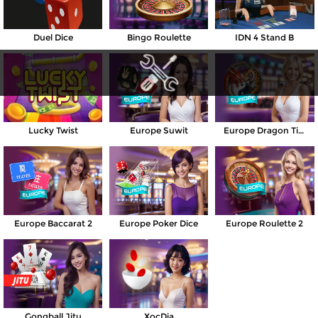
Duel Dice
Bingo Roulette
IDN 4 Stand B
Lucky Twist
Europe Suwit
Europe Dragon Tiger
Europe Baccarat 2
Europe Poker Dice
Europe Roulette 2
Gongball Jitu
XocDia