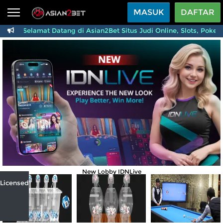
Beranda
MASUK
DAFTAR
Selamat Datang di Asian2Bet Situs Judi Online, Slots, Poker, C
Sports
BARU
PROMO
Live Casino
BARU
IDNPoker
BARU
Slots
PROMO
IDNLIVE
BARU
Stream N Spin
Arcade
PROMO
New Lobby IDNLive
Table Games
Licensed
Lottery
BARU
PROMO
IDNRaffle