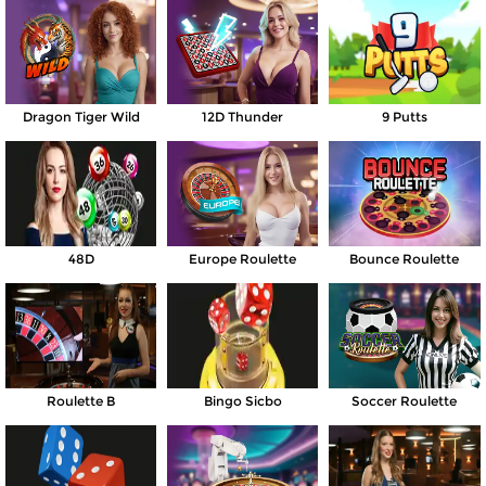
Dragon Tiger Wild
12D Thunder
9 Putts
48D
Europe Roulette
Bounce Roulette
Roulette B
Bingo Sicbo
Soccer Roulette