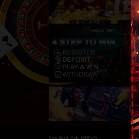
Link Alternatif
Link Resmi Anti Blokir
LUCKY WHEEL
Klaim Bonus Hadiah
Download_Apk_IDNPLAY
WhatsApp CS