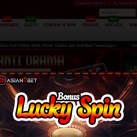
Lupa Kata Sandi ?
Hubungi K
BARU
BARU
PROMO
PROMO
DNPOKER
SLOTS
STREAM N SPIN
IDNLIVE
ARCADE
TAB
 Judi Online, Slots, Poker, Casino dan Judi Bola Terpercaya !
Selama