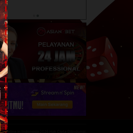
t Online in Indonesia 2026.Hak Cipta Dilindungi.